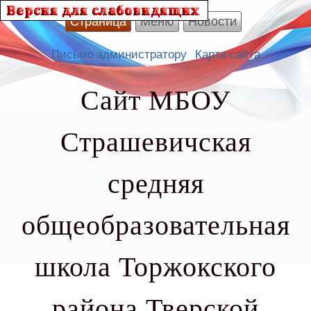
Страница
Меню
Новости
Письмо администратору
Карта сайта
Сайт МБОУ
Страшевичская
средняя
общеобразовательная
школа Торжокского